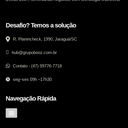
Desafio? Temos a solução
R. Planincheck, 1990, Jaraguá/SC
hub@grupobooz.com.br
Contato - (47) 99776-7718
seg–sex 09h –17h30
Navegação Rápida
Comparativo Técnico
Como Integrar