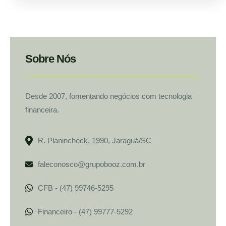
Sobre Nós
Desde 2007, fomentando negócios com tecnologia
financeira.
R. Planincheck, 1990, Jaraguá/SC
faleconosco@grupobooz.com.br
CFB - (47) 99746-5295
Financeiro - (47) 99777-5292